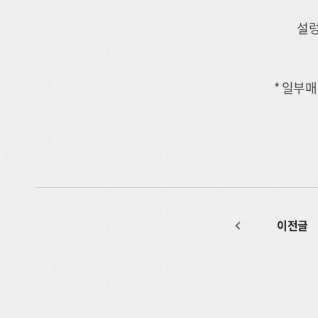
설렁
* 일부
이전글