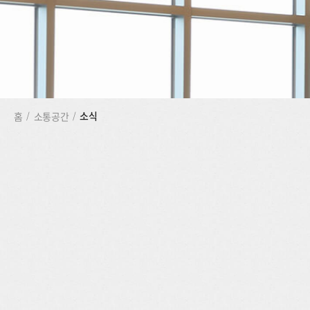
소식
홈
/
소통공간
/