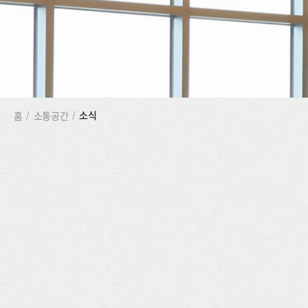
소식
홈
/
소통공간
/