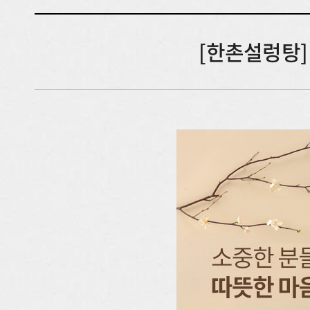
[한촌설렁탕]