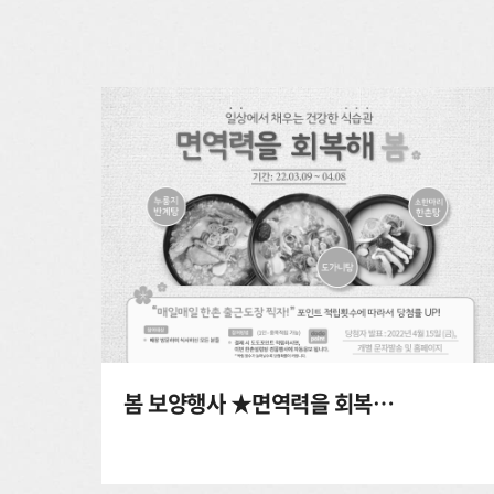
봄 보양행사 ★면역력을 회복해 봄★