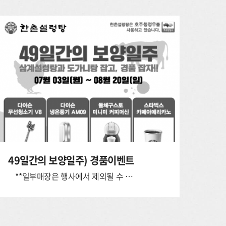
49일간의 보양일주) 경품이벤트
**일부매장은 행사에서 제외될 수 있습니다. 행사 제외매장_ 서울: 서초구청점, 현대아울렛점, 대학로점, 가양점, 가락점 충정: 행담도슈게소점, 천안터미널점, 천안이마트점, 청주분평점