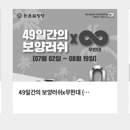
49일간의 보양러쉬x무한대 (경품이벤트)