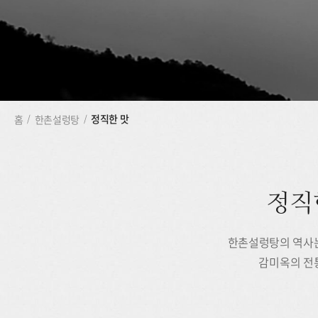
정직한 맛
홈
/
한촌설렁탕
/
정직
한촌설렁탕의 역사는
감미옥의 전