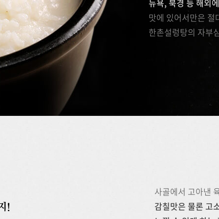
뉴욕, 북경 등 해외
맛에 있어서만은 절대
한촌설렁탕의 자부심
사골에서 고아낸 
감칠맛은 물론 고소
지!