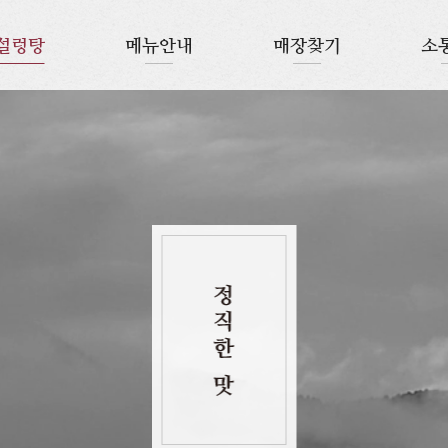
설렁탕
메뉴안내
매장찾기
소