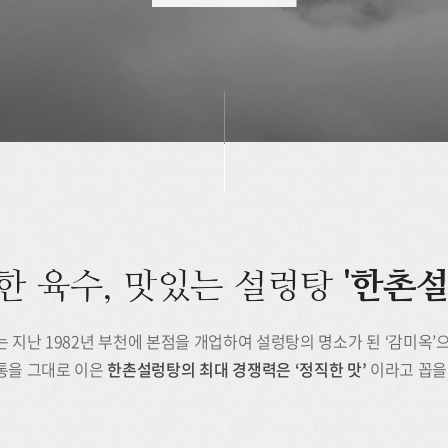
한 육수, 맛있는 설렁탕
'한촌설
 지난 1982년 부천에 본점을 개업하여 설렁탕의 명소가 된 ‘감미옥’
통을 그대로 이은
한촌설렁탕의 최대 경쟁력은 ‘정직한 맛’
이라고 꼽을