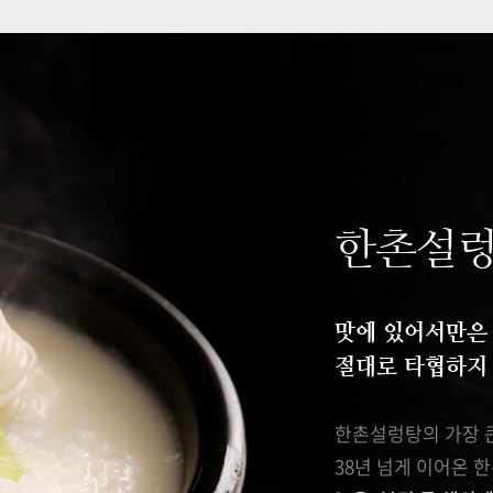
한촌설
맛에 있어서만은
절대로 타협하지 
한촌설렁탕의 가장 
38년 넘게 이어온 