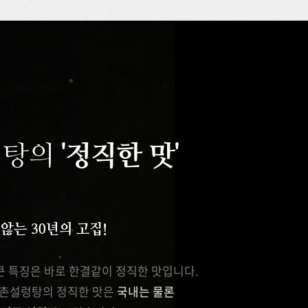
렁탕의
'정직한 맛'
않는 30년의 고집!
큰 특징은 바로 한결같이 정직한 맛입니다.
한촌설렁탕의 정직한 맛은
국내는 물론