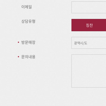
이메일
상담유형
칭찬
방문매장
문의내용