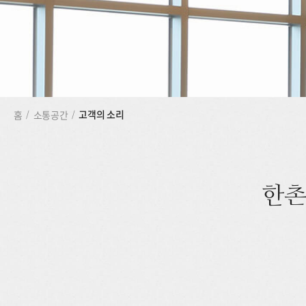
고객의 소리
홈
/
소통공간
/
한촌